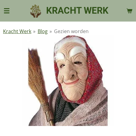
Ga
KRACHT WERK
direct
naar
de
Kracht Werk
»
Blog
»
Gezien worden
hoofdinhoud