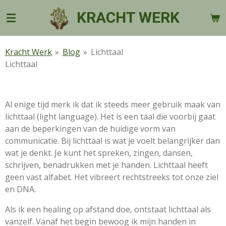
Ga
KRACHT WERK
direct
naar
de
Kracht Werk
»
Blog
»
Lichttaal
hoofdinhoud
Lichttaal
Al enige tijd merk ik dat ik steeds meer gebruik maak van
lichttaal (light language). Het is een taal die voorbij gaat
aan de beperkingen van de huidige vorm van
communicatie. Bij lichttaal is wat je voelt belangrijker dan
wat je denkt. Je kunt het spreken, zingen, dansen,
schrijven, benadrukken met je handen. Lichttaal heeft
geen vast alfabet. Het vibreert rechtstreeks tot onze ziel
en DNA.
Als ik een healing op afstand doe, ontstaat lichttaal als
vanzelf. Vanaf het begin bewoog ik mijn handen in