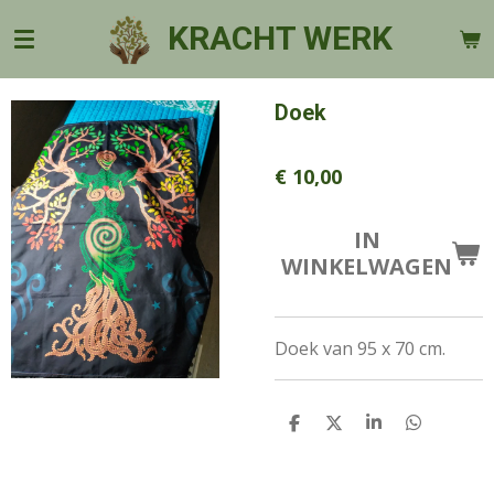
Ga
KRACHT WERK
direct
naar
de
Doek
hoofdinhoud
€ 10,00
IN
WINKELWAGEN
Doek van 95 x 70 cm.
D
D
S
D
E
E
H
E
L
E
A
L
E
L
R
E