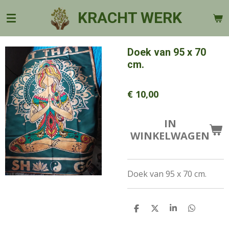
Ga
KRACHT WERK
direct
naar
de
Doek van 95 x 70
hoofdinhoud
cm.
€ 10,00
IN
WINKELWAGEN
Doek van 95 x 70 cm.
D
D
S
D
E
E
H
E
L
E
A
L