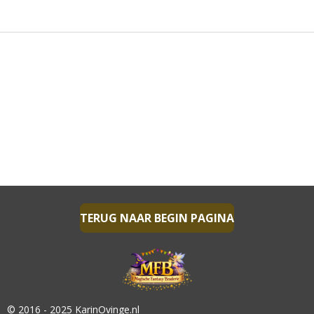
E
L
R
E
N
E
N
TERUG NAAR BEGIN PAGINA
© 2016 - 2025 KarinOvinge.nl