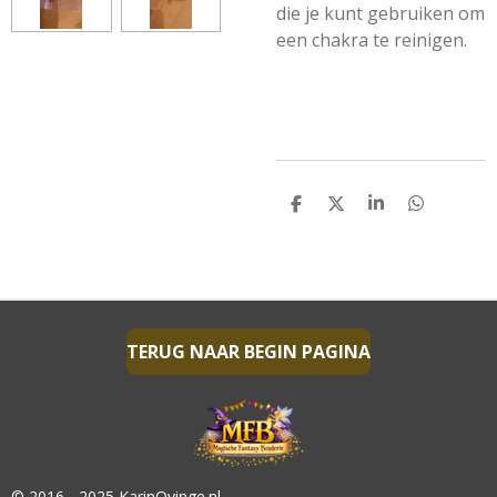
die je kunt gebruiken om
een chakra te reinigen.
D
D
S
D
E
E
H
E
L
E
A
L
E
L
R
E
N
E
N
TERUG NAAR BEGIN PAGINA
© 2016 - 2025 KarinOvinge.nl