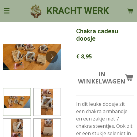
Ga
KRACHT WERK
direct
naar
de
Chakra cadeau
hoofdinhoud
doosje
€ 8,95
IN
WINKELWAGEN
In dit leuke doosje zit
een chakra armbandje
en een zakje met 7
chakra steentjes. Ook zit
er een stukje seleniet in