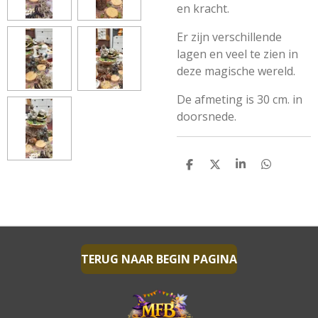
en kracht.
Er zijn verschillende
lagen en veel te zien in
deze magische wereld.
De afmeting is 30 cm. in
doorsnede.
D
D
S
D
E
E
H
E
L
E
A
L
E
L
R
E
N
E
N
TERUG NAAR BEGIN PAGINA