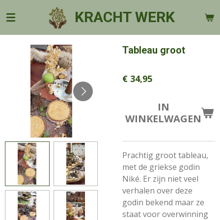
Ga
KRACHT WERK
direct
naar
de
Tableau groot
hoofdinhoud
€ 34,95
IN
WINKELWAGEN
Prachtig groot tableau,
met de griekse godin
Niké. Er zijn niet veel
verhalen over deze
godin bekend maar ze
staat voor overwinning