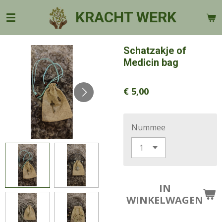
Ga
KRACHT WERK
direct
naar
de
Schatzakje of
hoofdinhoud
Medicin bag
€ 5,00
Nummee
IN
WINKELWAGEN