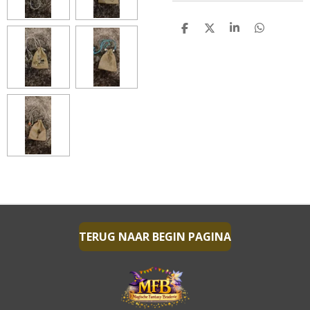
D
D
S
D
E
E
H
E
L
E
A
L
E
L
R
E
N
E
N
TERUG NAAR BEGIN PAGINA