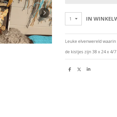
IN WINKEL
Leuke elvenwereld waarin e
de kistjes zijn 38 x 24 x 4/7
D
D
S
E
E
H
L
E
A
E
L
R
N
E