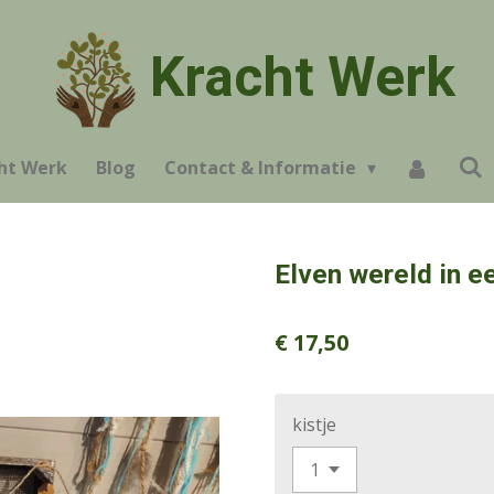
Kracht Werk
ht Werk
Blog
Contact & Informatie
Elven wereld in ee
€ 17,50
kistje