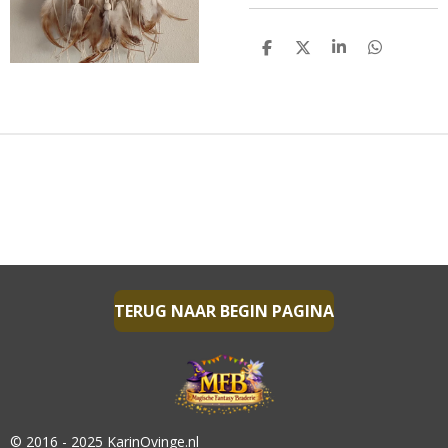
D
D
S
D
E
E
H
E
L
E
A
L
E
L
R
E
N
E
N
TERUG NAAR BEGIN PAGINA
© 2016 - 2025 KarinOvinge.nl