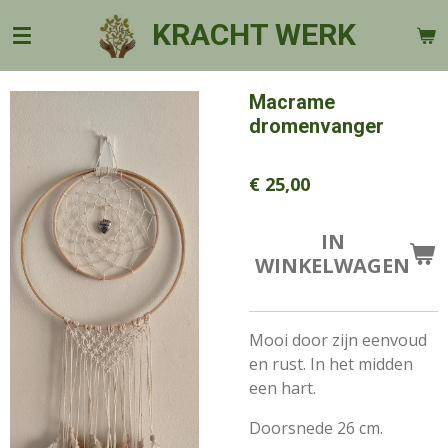
Ga
KRACHT WERK
direct
naar
de
Macrame
hoofdinhoud
dromenvanger
€ 25,00
IN
WINKELWAGEN
Mooi door zijn eenvoud
en rust. In het midden
een hart.
Doorsnede 26 cm.