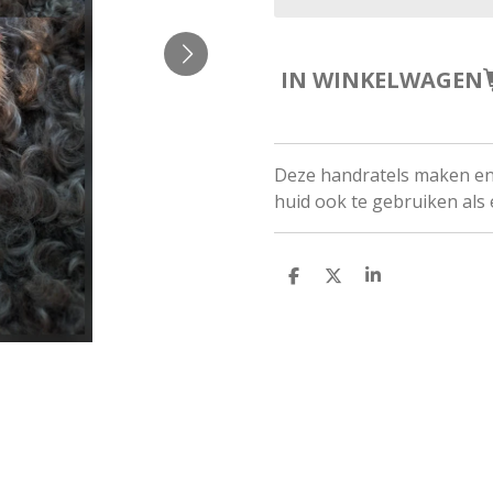
IN WINKELWAGEN
Deze handratels maken en 
huid ook te gebruiken als
D
D
S
E
E
H
L
E
A
E
L
R
N
E