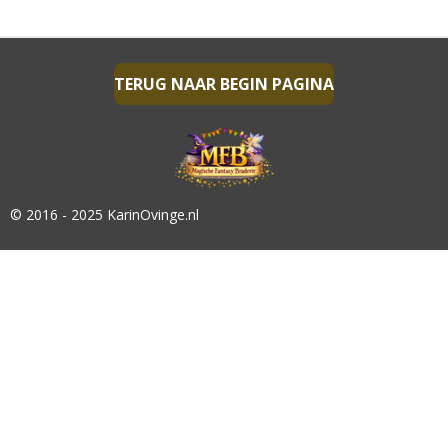
E
L
R
E
N
E
N
TERUG NAAR BEGIN PAGINA
© 2016 - 2025 KarinOvinge.nl