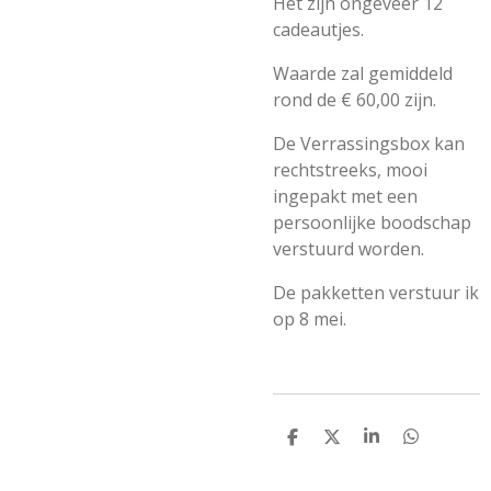
Het zijn ongeveer 12
cadeautjes.
Waarde zal gemiddeld
rond de € 60,00 zijn.
De Verrassingsbox kan
rechtstreeks, mooi
ingepakt met een
persoonlijke boodschap
verstuurd worden.
De pakketten verstuur ik
op 8 mei.
D
D
S
D
E
E
H
E
L
E
A
L