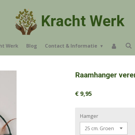
Kracht Werk
ht Werk
Blog
Contact & Informatie
Raamhanger vere
€ 9,95
Hamger