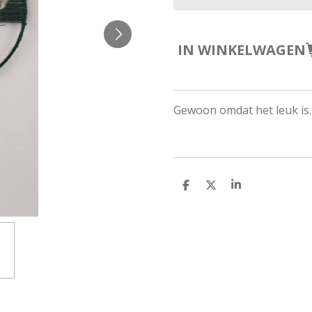
IN WINKELWAGEN
Gewoon omdat het leuk is.
D
D
S
E
E
H
L
E
A
E
L
R
N
E