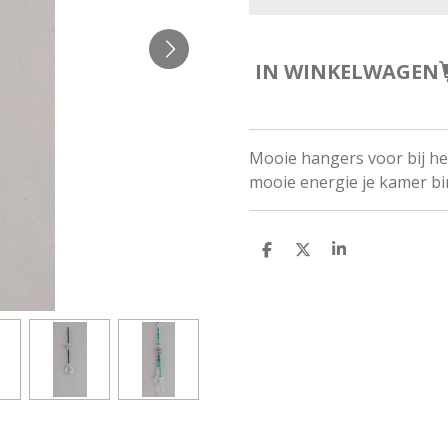
IN WINKELWAGEN
Mooie hangers voor bij he
mooie energie je kamer b
D
D
S
E
E
H
L
E
A
E
L
R
N
E