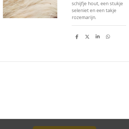
schijfje hout, een stukje
seleniet en een takje
rozemarijn.
D
D
S
D
E
E
H
E
L
E
A
L
E
L
R
E
N
E
N