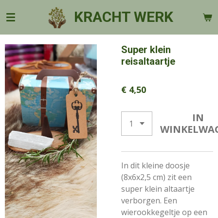
Ga
KRACHT WERK
direct
naar
de
Super klein
hoofdinhoud
reisaltaartje
€ 4,50
IN
WINKELWA
In dit kleine doosje
(8x6x2,5 cm) zit een
super klein altaartje
verborgen. Een
wierookkegeltje op een