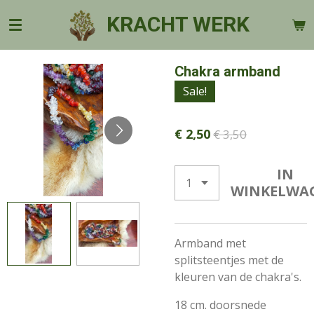
Ga
KRACHT WERK
direct
naar
de
Chakra armband
hoofdinhoud
Sale!
€ 2,50
€ 3,50
IN
WINKELWA
Armband met
splitsteentjes met de
kleuren van de chakra's.
18 cm. doorsnede