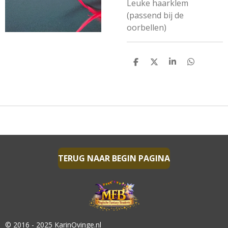
Leuke haarklem
(passend bij de
oorbellen)
D
D
S
D
E
E
H
E
L
E
A
L
E
L
R
E
N
E
N
TERUG NAAR BEGIN PAGINA
© 2016 - 2025 KarinOvinge.nl