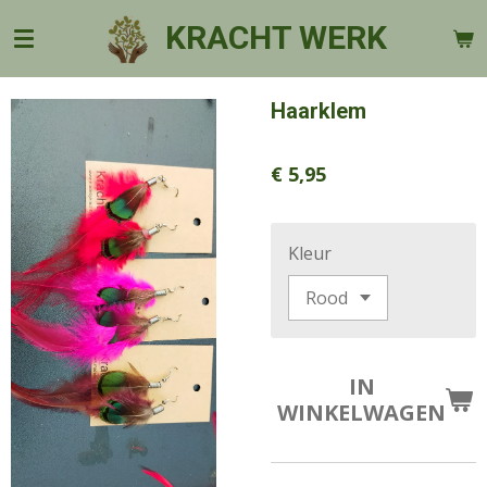
Ga
KRACHT WERK
direct
naar
de
Haarklem
hoofdinhoud
€ 5,95
Kleur
IN
WINKELWAGEN