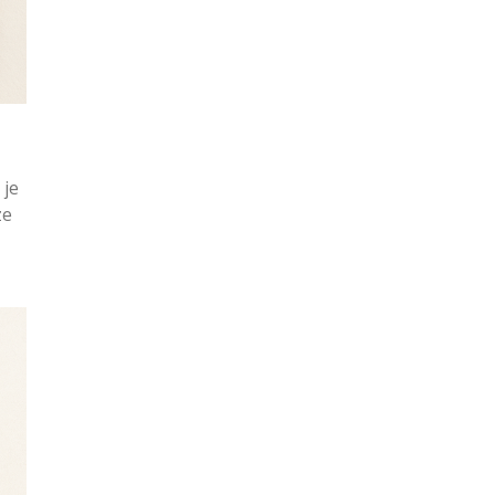
 je
ze