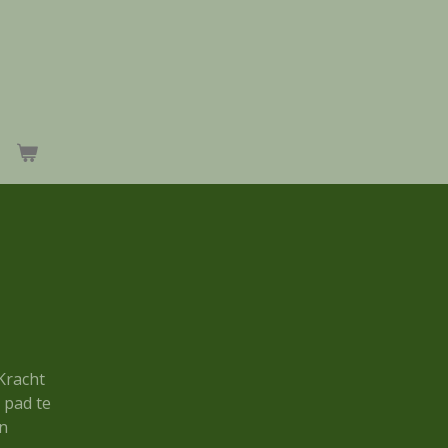
Kracht
 pad te
en