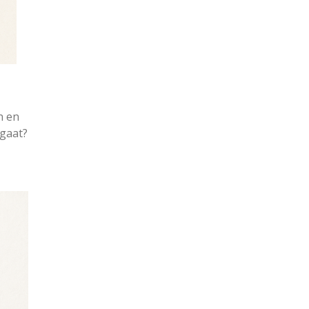
n en
mgaat?